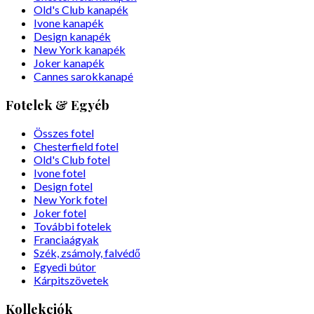
Old's Club kanapék
Ivone kanapék
Design kanapék
New York kanapék
Joker kanapék
Cannes sarokkanapé
Fotelek & Egyéb
Összes fotel
Chesterfield fotel
Old's Club fotel
Ivone fotel
Design fotel
New York fotel
Joker fotel
További fotelek
Franciaágyak
Szék, zsámoly, falvédő
Egyedi bútor
Kárpitszövetek
Kollekciók