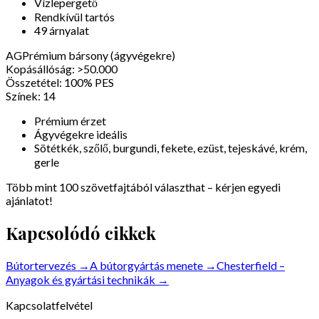
Vízlepergető
Rendkívül tartós
49 árnyalat
AG
Prémium bársony (ágyvégekre)
Kopásállóság:
>50.000
Összetétel:
100% PES
Színek:
14
Prémium érzet
Ágyvégekre ideális
Sötétkék, szőlő, burgundi, fekete, ezüst, tejeskávé, krém,
gerle
Több mint 100 szövetfajtából választhat – kérjen egyedi
ajánlatot!
Kapcsolódó cikkek
Bútortervezés
→
A bútorgyártás menete
→
Chesterfield –
Anyagok és gyártási technikák
→
Kapcsolatfelvétel