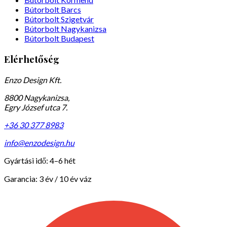
Bútorbolt Barcs
Bútorbolt Szigetvár
Bútorbolt Nagykanizsa
Bútorbolt Budapest
Elérhetőség
Enzo Design Kft.
8800 Nagykanizsa,
Egry József utca 7.
+36 30 377 8983
info@enzodesign.hu
Gyártási idő:
4–6 hét
Garancia:
3 év / 10 év váz