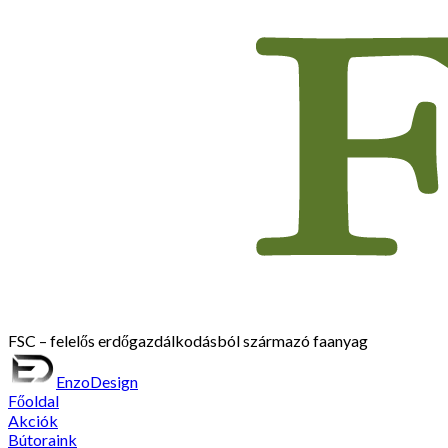
FSC – felelős erdőgazdálkodásból származó faanyag
EnzoDesign
Főoldal
Akciók
Bútoraink