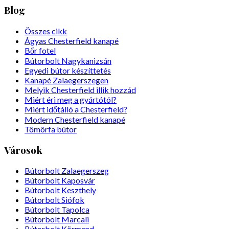
Blog
Összes cikk
Ágyas Chesterfield kanapé
Bőr fotel
Bútorbolt Nagykanizsán
Egyedi bútor készíttetés
Kanapé Zalaegerszegen
Melyik Chesterfield illik hozzád
Miért éri meg a gyártótól?
Miért időtálló a Chesterfield?
Modern Chesterfield kanapé
Tömörfa bútor
Városok
Bútorbolt Zalaegerszeg
Bútorbolt Kaposvár
Bútorbolt Keszthely
Bútorbolt Siófok
Bútorbolt Tapolca
Bútorbolt Marcali
Bútorbolt Körmend