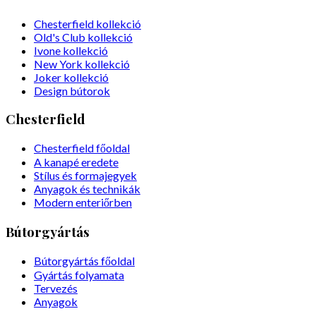
Chesterfield kollekció
Old's Club kollekció
Ivone kollekció
New York kollekció
Joker kollekció
Design bútorok
Chesterfield
Chesterfield főoldal
A kanapé eredete
Stílus és formajegyek
Anyagok és technikák
Modern enteriőrben
Bútorgyártás
Bútorgyártás főoldal
Gyártás folyamata
Tervezés
Anyagok