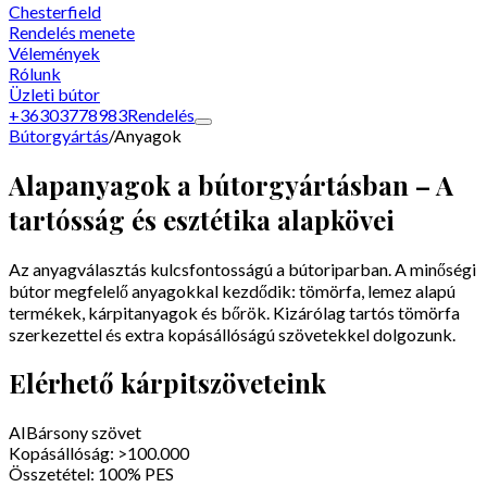
Chesterfield
Rendelés menete
Vélemények
Rólunk
Üzleti bútor
+36303778983
Rendelés
Bútorgyártás
/
Anyagok
Alapanyagok a bútorgyártásban – A
tartósság és esztétika alapkövei
Az anyagválasztás kulcsfontosságú a bútoriparban. A minőségi
bútor megfelelő anyagokkal kezdődik: tömörfa, lemez alapú
termékek, kárpitanyagok és bőrök. Kizárólag tartós tömörfa
szerkezettel és extra kopásállóságú szövetekkel dolgozunk.
Elérhető kárpitszöveteink
AI
Bársony szövet
Kopásállóság:
>100.000
Összetétel:
100% PES