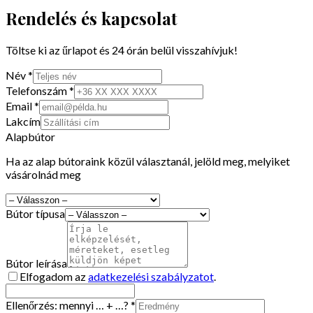
Rendelés és kapcsolat
Töltse ki az űrlapot és 24 órán belül visszahívjuk!
Név *
Telefonszám *
Email *
Lakcím
Alapbútor
Ha az alap bútoraink közül választanál, jelöld meg, melyiket
vásárolnád meg
Bútor típusa
Bútor leírása
Elfogadom az
adatkezelési szabályzatot
.
Ellenőrzés: mennyi
… + …
? *