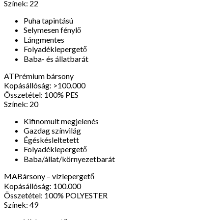
Színek:
22
Puha tapintású
Selymesen fénylő
Lángmentes
Folyadéklepergető
Baba- és állatbarát
AT
Prémium bársony
Kopásállóság:
>100.000
Összetétel:
100% PES
Színek:
20
Kifinomult megjelenés
Gazdag színvilág
Égéskésleltetett
Folyadéklepergető
Baba/állat/környezetbarát
MA
Bársony – vízlepergető
Kopásállóság:
100.000
Összetétel:
100% POLYESTER
Színek:
49