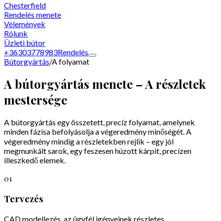
Chesterfield
Rendelés menete
Vélemények
Rólunk
Üzleti bútor
+36303778983
Rendelés
Bútorgyártás
/
A folyamat
A bútorgyártás menete – A részletek
mestersége
A bútorgyártás egy összetett, precíz folyamat, amelynek
minden fázisa befolyásolja a végeredmény minőségét. A
végeredmény mindig a részletekben rejlik – egy jól
megmunkált sarok, egy feszesen húzott kárpit, precízen
illeszkedő elemek.
01
Tervezés
CAD modellezés, az ügyfél igényeinek részletes