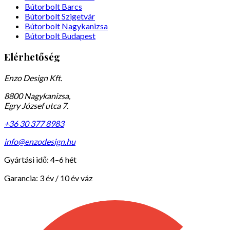
Bútorbolt Barcs
Bútorbolt Szigetvár
Bútorbolt Nagykanizsa
Bútorbolt Budapest
Elérhetőség
Enzo Design Kft.
8800 Nagykanizsa,
Egry József utca 7.
+36 30 377 8983
info@enzodesign.hu
Gyártási idő:
4–6 hét
Garancia:
3 év / 10 év váz