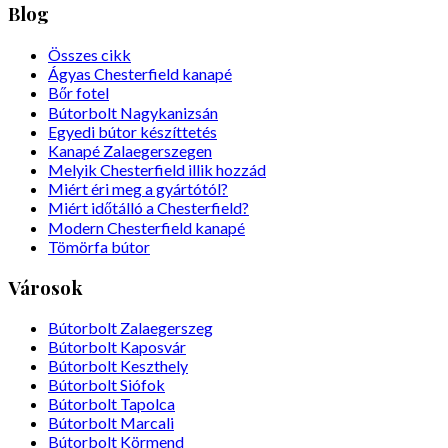
Blog
Összes cikk
Ágyas Chesterfield kanapé
Bőr fotel
Bútorbolt Nagykanizsán
Egyedi bútor készíttetés
Kanapé Zalaegerszegen
Melyik Chesterfield illik hozzád
Miért éri meg a gyártótól?
Miért időtálló a Chesterfield?
Modern Chesterfield kanapé
Tömörfa bútor
Városok
Bútorbolt Zalaegerszeg
Bútorbolt Kaposvár
Bútorbolt Keszthely
Bútorbolt Siófok
Bútorbolt Tapolca
Bútorbolt Marcali
Bútorbolt Körmend