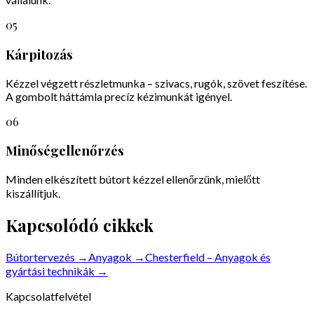
05
Kárpitozás
Kézzel végzett részletmunka – szivacs, rugók, szövet feszítése.
A gombolt háttámla precíz kézimunkát igényel.
06
Minőségellenőrzés
Minden elkészített bútort kézzel ellenőrzünk, mielőtt
kiszállítjuk.
Kapcsolódó cikkek
Bútortervezés
→
Anyagok
→
Chesterfield – Anyagok és
gyártási technikák
→
Kapcsolatfelvétel