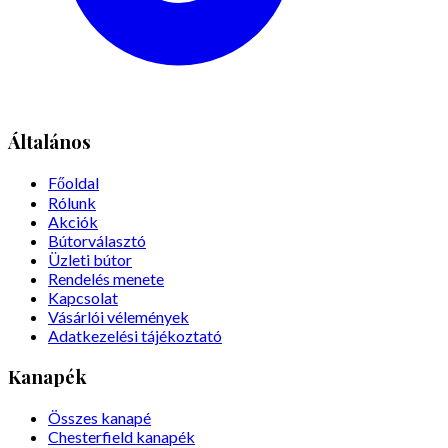
Általános
Főoldal
Rólunk
Akciók
Bútorválasztó
Üzleti bútor
Rendelés menete
Kapcsolat
Vásárlói vélemények
Adatkezelési tájékoztató
Kanapék
Összes kanapé
Chesterfield kanapék