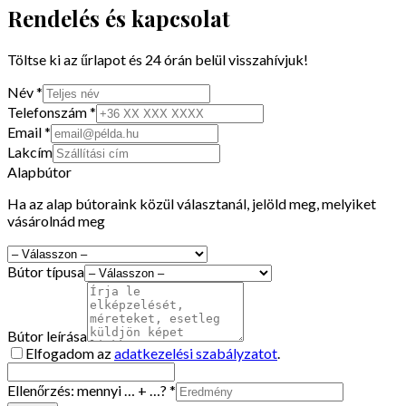
Rendelés és kapcsolat
Töltse ki az űrlapot és 24 órán belül visszahívjuk!
Név *
Telefonszám *
Email *
Lakcím
Alapbútor
Ha az alap bútoraink közül választanál, jelöld meg, melyiket
vásárolnád meg
Bútor típusa
Bútor leírása
Elfogadom az
adatkezelési szabályzatot
.
Ellenőrzés: mennyi
… + …
? *