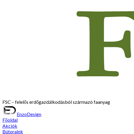
FSC – felelős erdőgazdálkodásból származó faanyag
EnzoDesign
Főoldal
Akciók
Bútoraink