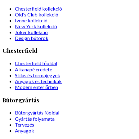
Chesterfield kollekció
Old's Club kollekció
Ivone kollekció
New York kollekció
Joker kollekció
Design bútorok
Chesterfield
Chesterfield főoldal
A kanapé eredete
Stílus és formajegyek
Anyagok és technikák
Modern enteriőrben
Bútorgyártás
Bútorgyártás főoldal
Gyártás folyamata
Tervezés
Anyagok