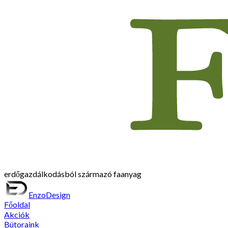
erdőgazdálkodásból származó faanyag
EnzoDesign
Főoldal
Akciók
Bútoraink