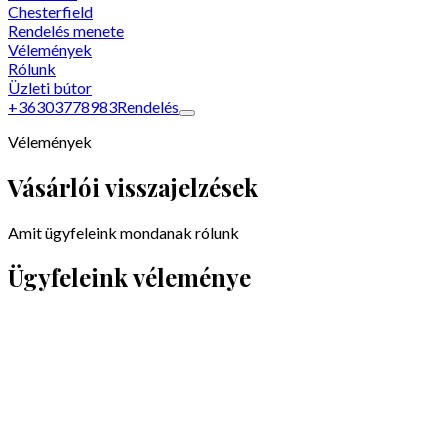
Chesterfield
Rendelés menete
Vélemények
Rólunk
Üzleti bútor
+36303778983
Rendelés
Vélemények
Vásárlói visszajelzések
Amit ügyfeleink mondanak rólunk
Ügyfeleink véleménye